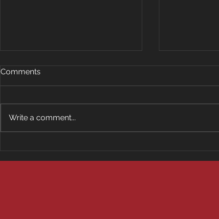
Comments
Write a comment...
Energía y Renovación
Evolución d
Holding S.A. c. República de
Costarricen
Guatemala: ¿Puede el
Ley de Arbi
arbitraje internacional
proteger una inversión
presuntamente
inconstitucional?