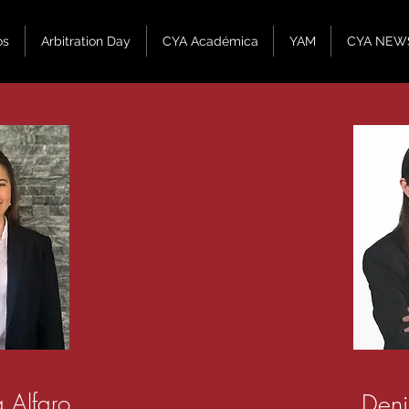
os
Arbitration Day
CYA Académica
YAM
CYA NEW
a Alfaro
Deni