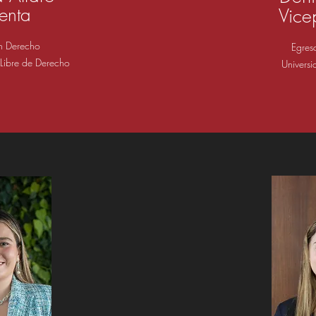
denta
Vice
n Derecho
Egres
 Libre de Derecho
Univers