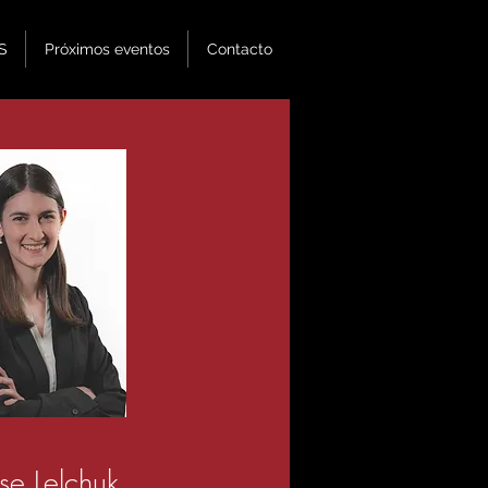
S
Próximos eventos
Contacto
se Lelchuk