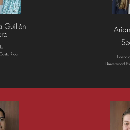
a Guillén
Aria
era
Se
da
Costa Rica
Licenc
Universidad Es