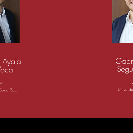
 Ayala
Gabr
Segu
Vocal
do
Universi
Costa Rica